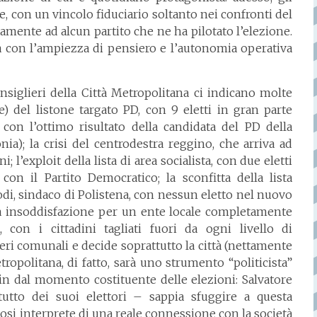
e, con un vincolo fiduciario soltanto nei confronti del
amente ad alcun partito che ne ha pilotato l’elezione.
rà con l’ampiezza di pensiero e l’autonomia operativa
onsiglieri della Città Metropolitana ci indicano molte
le) del listone targato PD, con 9 eletti in gran parte
 con l’ottimo risultato della candidata del PD della
nia); la crisi del centrodestra reggino, che arriva ad
 l’exploit della lista di area socialista, con due eletti
 il Partito Democratico; la sconfitta della lista
odi, sindaco di Polistena, con nessun eletto nel nuovo
a insoddisfazione per un ente locale completamente
a, con i cittadini tagliati fuori da ogni livello di
eri comunali e decide soprattutto la città (nettamente
ropolitana, di fatto, sarà uno strumento “politicista”
sin dal momento costituente delle elezioni: Salvatore
tto dei suoi elettori – sappia sfuggire a questa
osi interprete di una reale connessione con la società