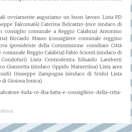
 quali ovviamente auguriamo un buon lavoro. Lista PD
eppe Falcomatà) Caterina Belcastro (vice sindaco di
n consiglio comunale a Reggio Calabria) Antonino
ria) Riccardo Mauro (consigliere comunale reggino
Bova (presidente della Commissione consiliare Città
e comunale Reggio Calabria) Fabio Scionti (sindaco di
i Condofuri) Lista Centrodestra Eduardo Lamberti
o Giannetta (sindaco Oppido Mamertina) Lista area
oghudi) Giuseppe Zampogna (sindaco di Scido) Lista
 di Gioiosa Jonica)
salvatore-fuda-ce-lha-fatta-e-consigliere-della-citta-
olitica