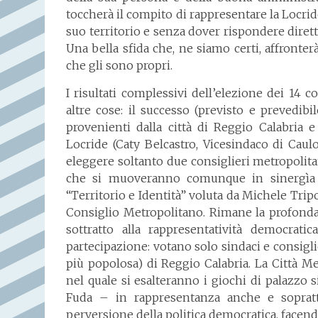
toccherà il compito di rappresentare la Locrid
suo territorio e senza dover rispondere dirett
Una bella sfida che, ne siamo certi, affronte
che gli sono propri.
I risultati complessivi dell’elezione dei 14 c
altre cose: il successo (previsto e prevedibi
provenienti dalla città di Reggio Calabria e
Locride (Caty Belcastro, Vicesindaco di Caulo
eleggere soltanto due consiglieri metropolitani;
che si muoveranno comunque in sinergìa con
“Territorio e Identità” voluta da Michele Trip
Consiglio Metropolitano. Rimane la profond
sottratto alla rappresentatività democratic
partecipazione: votano solo sindaci e consigli
più popolosa) di Reggio Calabria. La Città Met
nel quale si esalteranno i giochi di palazzo 
Fuda – in rappresentanza anche e soprattu
perversione della politica democratica, facend