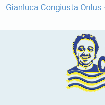
Vai
Gianluca Congiusta Onlus
al
contenuto