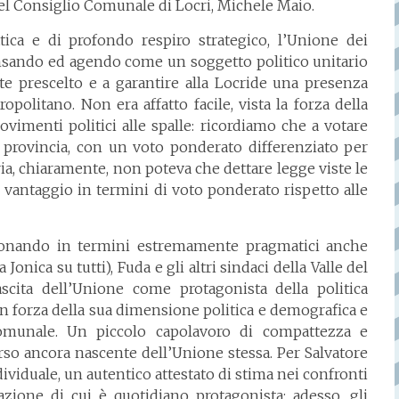
 del Consiglio Comunale di Locri, Michele Maio.
tica e di profondo respiro strategico, l’Unione dei
sando ed agendo come un soggetto politico unitario
te prescelto e a garantire alla Locride una presenza
olitano. Non era affatto facile, vista la forza della
ovimenti politici alle spalle: ricordiamo che a votare
 la provincia, con un voto ponderato differenziato per
a, chiaramente, non poteva che dettare legge viste le
vantaggio in termini di voto ponderato rispetto alle
agionando in termini estremamente pragmatici anche
Jonica su tutti), Fuda e gli altri sindaci della Valle del
cita dell’Unione come protagonista della politica
in forza della sua dimensione politica e demografica e
munale. Un piccolo capolavoro di compattezza e
rso ancora nascente dell’Unione stessa. Per Salvatore
viduale, un autentico attestato di stima nei confronti
zione di cui è quotidiano protagonista: adesso, gli