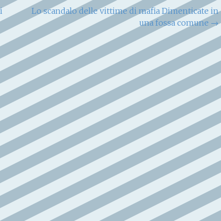
i
Lo scandalo delle vittime di mafia Dimenticate in
una fossa comune
→