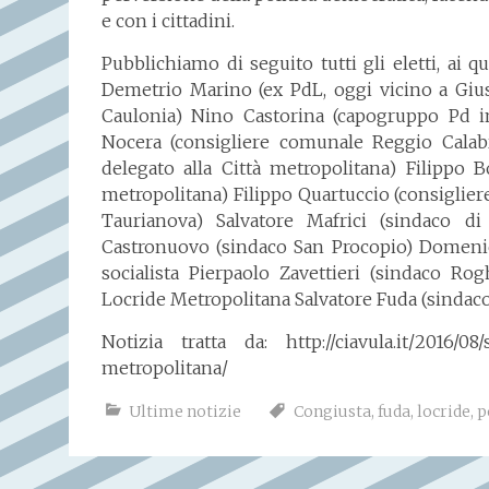
e con i cittadini.
Pubblichiamo di seguito tutti gli eletti, ai
Demetrio Marino (ex PdL, oggi vicino a Gius
Caulonia) Nino Castorina (capogruppo Pd i
Nocera (consigliere comunale Reggio Calab
delegato alla Città metropolitana) Filippo 
metropolitana) Filippo Quartuccio (consiglier
Taurianova) Salvatore Mafrici (sindaco d
Castronuovo (sindaco San Procopio) Domenic
socialista Pierpaolo Zavettieri (sindaco R
Locride Metropolitana Salvatore Fuda (sindaco
Notizia tratta da: http://ciavula.it/2016/08/
metropolitana/
Ultime notizie
Congiusta
,
fuda
,
locride
,
p