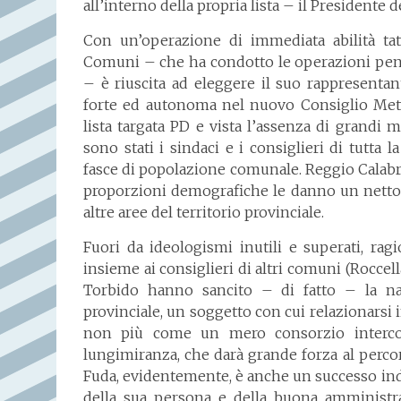
all’interno della propria lista – il Presidente
Con un’operazione di immediata abilità tat
Comuni – che ha condotto le operazioni pen
– è riuscita ad eleggere il suo rappresentan
forte ed autonoma nel nuovo Consiglio Metrop
lista targata PD e vista l’assenza di grandi m
sono stati i sindaci e i consiglieri di tutta
fasce di popolazione comunale. Reggio Calabri
proporzioni demografiche le danno un netto 
altre aree del territorio provinciale.
Fuori da ideologismi inutili e superati, r
insieme ai consiglieri di altri comuni (Roccella 
Torbido hanno sancito – di fatto – la nas
provinciale, un soggetto con cui relazionarsi 
non più come un mero consorzio interco
lungimiranza, che darà grande forza al perco
Fuda, evidentemente, è anche un successo indi
della sua persona e della buona amministra