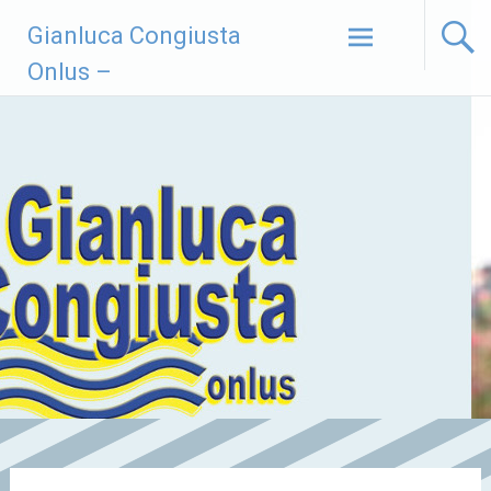
Vai
Gianluca Congiusta
al
contenuto
Onlus –