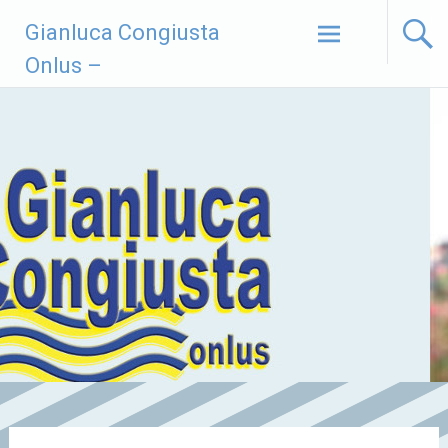
Vai
Gianluca Congiusta
al
contenuto
Onlus –