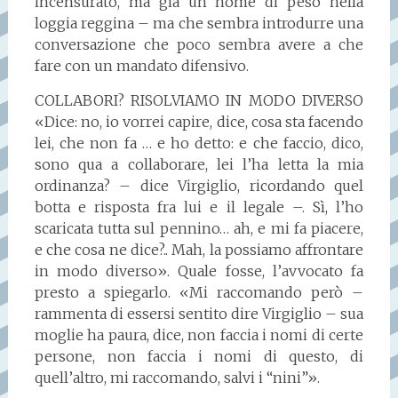
incensurato, ma già un nome di peso nella
loggia reggina – ma che sembra introdurre una
conversazione che poco sembra avere a che
fare con un mandato difensivo.
COLLABORI? RISOLVIAMO IN MODO DIVERSO
«Dice: no, io vorrei capire, dice, cosa sta facendo
lei, che non fa … e ho detto: e che faccio, dico,
sono qua a collaborare, lei l’ha letta la mia
ordinanza? – dice Virgiglio, ricordando quel
botta e risposta fra lui e il legale –. Sì, l’ho
scaricata tutta sul pennino… ah, e mi fa piacere,
e che cosa ne dice?.. Mah, la possiamo affrontare
in modo diverso». Quale fosse, l’avvocato fa
presto a spiegarlo. «Mi raccomando però –
rammenta di essersi sentito dire Virgiglio – sua
moglie ha paura, dice, non faccia i nomi di certe
persone, non faccia i nomi di questo, di
quell’altro, mi raccomando, salvi i “nini”».