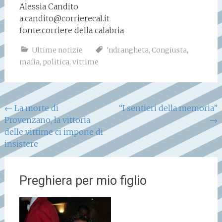
Alessia Candito
a.candito@corrierecal.it
fonte:corriere della calabria
Ultime notizie
'ndrangheta
,
Congiusta
,
mafia
,
politica
,
vittime
Navigazione
←
La morte di
“I sentieri della memoria”
Provenzano, la vittoria
→
articoli
delle vittime ci impone di
insistere
Preghiera per mio figlio