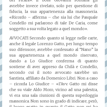
del Ficara». Il boss Giovanni Fontana gli
avrebbe invece rivelato, solo per questione di
fiducia, la sua appartenenza alla massoneria.
«Ricordo – afferma – che sia lui che Pasquale
Condello mi parlarono di tale De Caria, come
soggetto a sua volta legato a quel mondo».
AVVOCATI Secondo quanto si legge nelle carte,
anche il legale Lorenzo Gatto, per lungo tempo
suo difensore, avrebbe confessato al “Nano” la
sua appartenenza a quel mondo riservato,
dando a Lo Giudice conferma di quanto
sostiene di aver appreso da Chilà e Condello,
secondo cui il noto avvocato sarebbe un
Santista, affiliato da Domenico Libri. Non a caso
– ricorda Lo Giudice – «l’Avv. Gatto mi disse
che su viale Aldo Moro, vicino ad una palestra,
vi era una sala riunioni di questa superloggia
massonica. Non sono in grado di indicare, però,
il luogo esatto in quanto il Gatto non mi ha