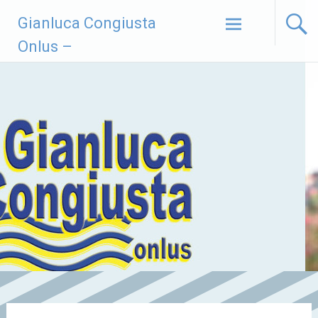
Vai
Gianluca Congiusta
al
contenuto
Onlus –