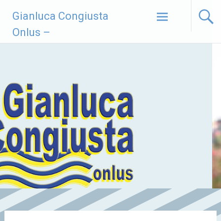
Vai
Gianluca Congiusta
al
contenuto
Onlus –