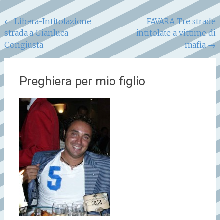
Navigazione
←
Libera-Intitolazione
FAVARA Tre strade
strada a Gianluca
intitolate a vittime di
articoli
Congiusta
mafia
→
Preghiera per mio figlio