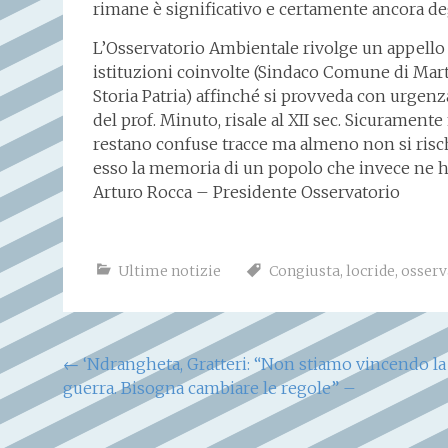
rimane è significativo e certamente ancora de
L’Osservatorio Ambientale rivolge un appello all
istituzioni coinvolte (Sindaco Comune di Mar
Storia Patria) affinché si provveda con urgenza
del prof. Minuto, risale al XII sec. Sicuramente
restano confuse tracce ma almeno non si risch
esso la memoria di un popolo che invece ne ha 
Arturo Rocca – Presidente Osservatorio
Ultime notizie
Congiusta
,
locride
,
osserv
Navigazione
←
‘Ndrangheta, Gratteri: “Non stiamo vincendo la
guerra. Bisogna cambiare le regole” –
articoli