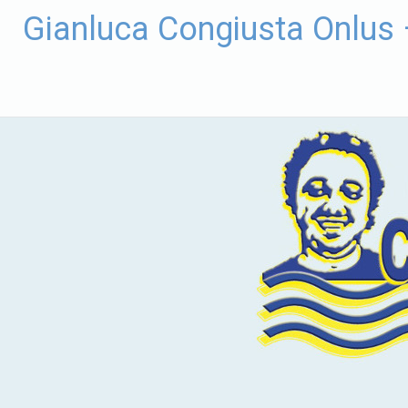
Vai
Gianluca Congiusta Onlus
al
contenuto