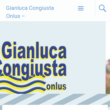
Vai
Gianluca Congiusta
al
contenuto
Onlus –