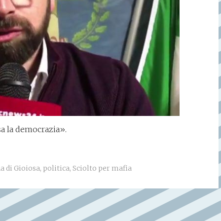
sa la democrazia».
a di Gioiosa
,
politica
,
Sciolto per mafia