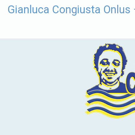
Vai
Gianluca Congiusta Onlus
al
contenuto