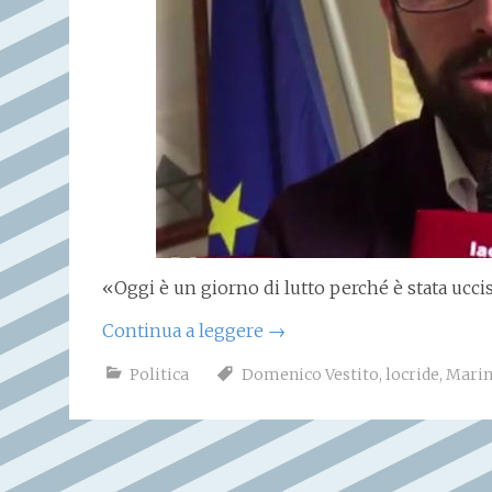
«Oggi è un giorno di lutto perché è stata ucci
Continua a leggere
→
Politica
Domenico Vestito
,
locride
,
Marin