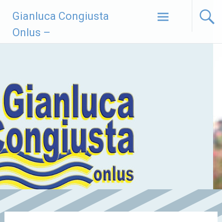
Vai
Gianluca Congiusta
al
contenuto
Onlus –