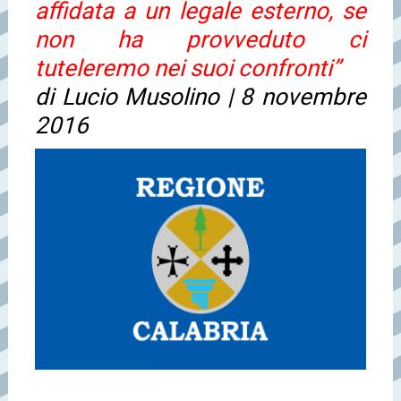
affidata a un legale esterno, se
non ha provveduto ci
tuteleremo nei suoi confronti”
di Lucio Musolino | 8 novembre
2016