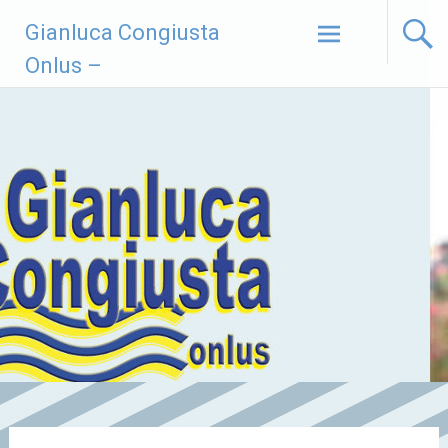
Vai
Gianluca Congiusta
al
contenuto
Onlus –