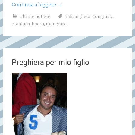
Continua a leggere
→
Ultime notizie
'ndrangheta
,
Congiusta
,
gianluca
,
libera
,
mangiardi
Preghiera per mio figlio