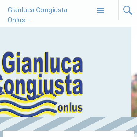
Vai
Gianluca Congiusta
al
contenuto
Onlus –