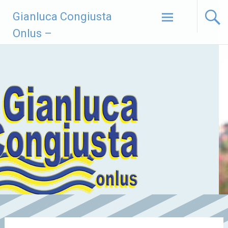
Vai
Gianluca Congiusta
al
contenuto
Onlus –