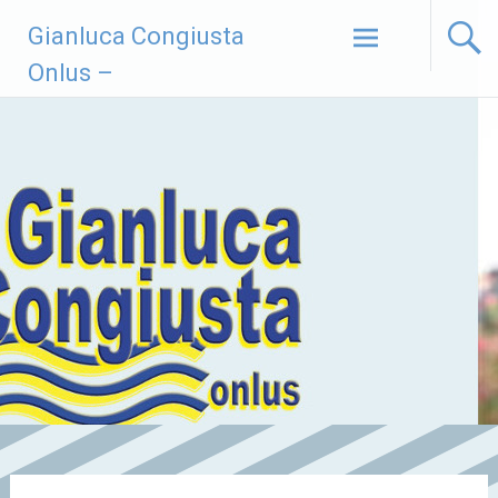
Vai
Gianluca Congiusta
al
contenuto
Onlus –