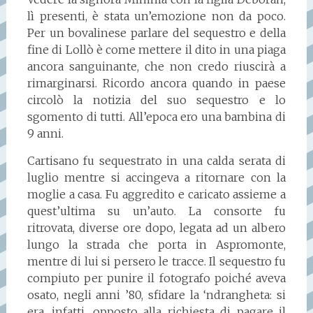
lì presenti, è stata un’emozione non da poco.
Per un bovalinese parlare del sequestro e della
fine di Lollò è come mettere il dito in una piaga
ancora sanguinante, che non credo riuscirà a
rimarginarsi. Ricordo ancora quando in paese
circolò la notizia del suo sequestro e lo
sgomento di tutti. All’epoca ero una bambina di
9 anni.
Cartisano fu sequestrato in una calda serata di
luglio mentre si accingeva a ritornare con la
moglie a casa. Fu aggredito e caricato assieme a
quest’ultima su un’auto. La consorte fu
ritrovata, diverse ore dopo, legata ad un albero
lungo la strada che porta in Aspromonte,
mentre di lui si persero le tracce. Il sequestro fu
compiuto per punire il fotografo poiché aveva
osato, negli anni ’80, sfidare la ‘ndrangheta: si
era, infatti, opposto alla richiesta di pagare il