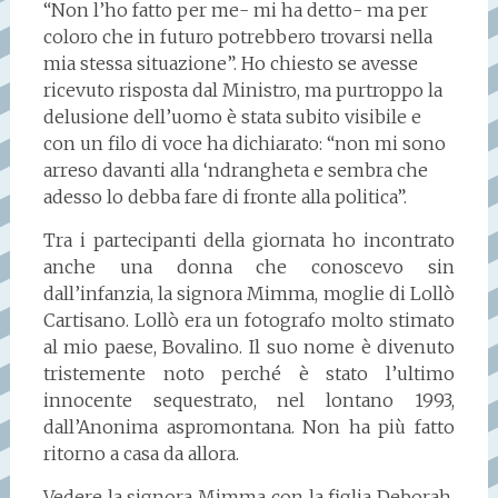
“Non l’ho fatto per me- mi ha detto- ma per
coloro che in futuro potrebbero trovarsi nella
mia stessa situazione”. Ho chiesto se avesse
ricevuto risposta dal Ministro, ma purtroppo la
delusione dell’uomo è stata subito visibile e
con un filo di voce ha dichiarato: “non mi sono
arreso davanti alla ‘ndrangheta e sembra che
adesso lo debba fare di fronte alla politica”.
Tra i partecipanti della giornata ho incontrato
anche una donna che conoscevo sin
dall’infanzia, la signora Mimma, moglie di Lollò
Cartisano. Lollò era un fotografo molto stimato
al mio paese, Bovalino. Il suo nome è divenuto
tristemente noto perché è stato l’ultimo
innocente sequestrato, nel lontano 1993,
dall’Anonima aspromontana. Non ha più fatto
ritorno a casa da allora.
Vedere la signora Mimma con la figlia Deborah,