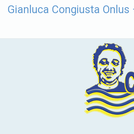
Vai
Gianluca Congiusta Onlus
al
contenuto