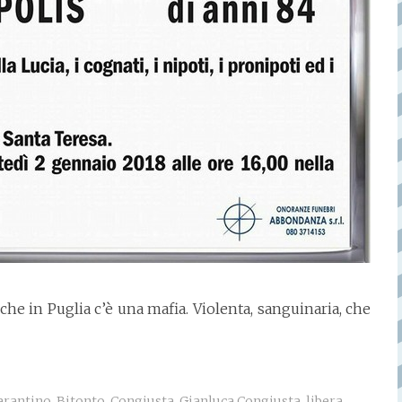
he in Puglia c’è una mafia. Violenta, sanguinaria, che
arantino
,
Bitonto
,
Congiusta
,
Gianluca Congiusta
,
libera
,