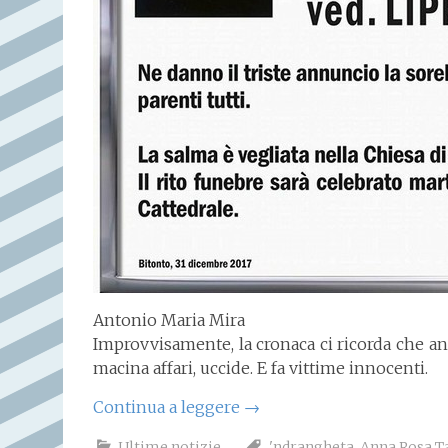
Antonio Maria Mira
Improvvisamente, la cronaca ci ricorda che anc
macina affari, uccide. E fa vittime innocenti.
Continua a leggere
→
Ultime notizie
'ndrangheta
,
Anna Rosa T