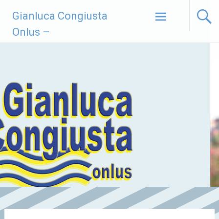
Vai
Gianluca Congiusta
al
contenuto
Onlus –