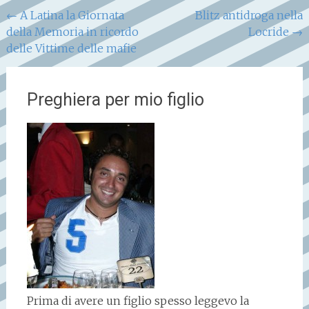
Navigazione
←
A Latina la Giornata
Blitz antidroga nella
della Memoria in ricordo
Locride
→
articoli
delle Vittime delle mafie
Preghiera per mio figlio
Prima di avere un figlio spesso leggevo la