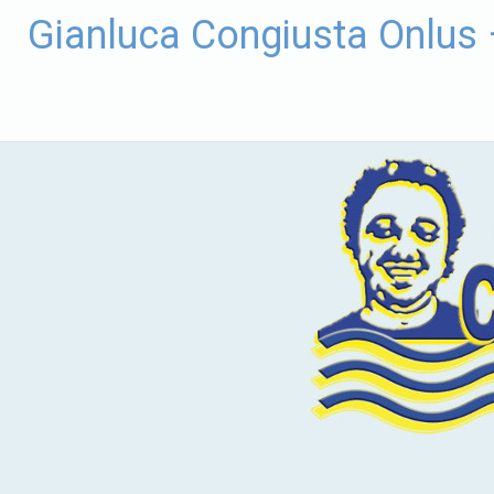
Vai
Gianluca Congiusta Onlus
al
contenuto