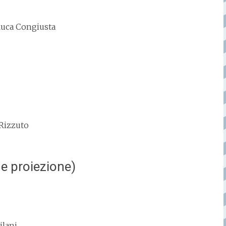
luca Congiusta
s
 Rizzuto
 e proiezione)
ilani