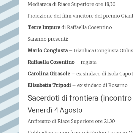
Mediateca di Riace Superiore ore 18,30
Proiezione del film vincitore del premio Gian
Terre Impure
di Raffaella Cosentino
Saranno presenti:
Mario Congiusta
– Gianluca Congiusta Onlu
Raffaella Cosentino
– regista
Carolina Girasole
– ex sindaco di Isola Capo
Elisabetta Tripodi
– ex sindaco di Rosarno
Sacerdoti di frontiera (incontro
Venerdì 4 Agosto
Anfiteatro di Riace Superiore ore 21.30
L’obbedienza non è una virtù: don Lorenzo M