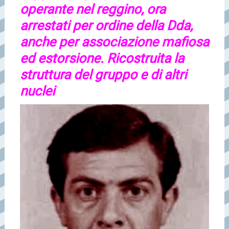
operante nel reggino, ora
arrestati per ordine della Dda,
anche per associazione mafiosa
ed estorsione. Ricostruita la
struttura del gruppo e di altri
nuclei