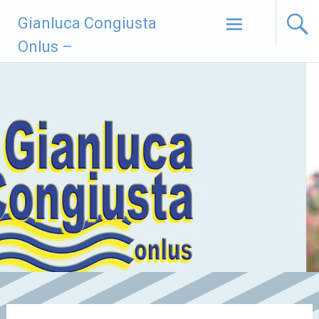
Vai
Gianluca Congiusta
al
contenuto
Onlus –