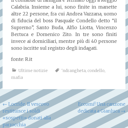
Calabria. Insieme a lui, sono finite in manette
altre 22 persone, fra cui Andrea Vazzana, uomo
di fiducia del boss Pasquale Condello detto “il
Supremo”, Santo Buda, Alfio Liotta, Vincenzo
Bertuca e Domenico Zito. In tre sono finiti
invece ai domiciliari, mentre più di 40 persone
sono iscritte sul registro degli indagati.
fonte: R.it
Ultime notizie
'ndrangheta
,
condello
,
mafia
Navigazione
←
Locride. Il vescovo
Eccomi! Una canzone
restituisce i soldi
dedicata a Gianluca
→
articoli
«sospetti» donati alla
parrocchia