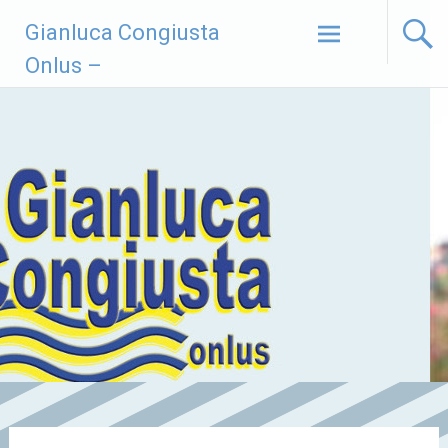
Vai
Gianluca Congiusta
al
contenuto
Onlus –