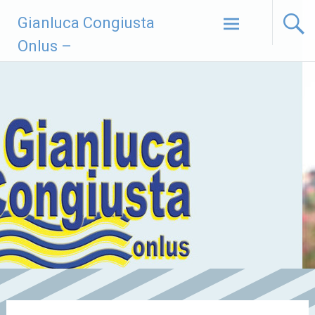
Vai
Gianluca Congiusta
al
contenuto
Onlus –