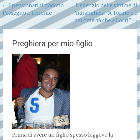
Navigazione
←
I pensionati si godono
Il silenzio delle vittime di
l’assegno a Tenerife
’ndrangheta: “A Torino c’è
articoli
più omertà che a Locri”
→
Preghiera per mio figlio
Prima di avere un figlio spesso leggevo la