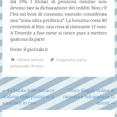
dal 15%. I titolari di pensioni minime non
devono fare la dichiarazione dei redditi. Non c’è
l’Iva sui beni di consumo, essendo considerata
una “zona ultra periferica”. La benzina costa 80
centesimi al litro, una cena al ristorante 12 euro.
A Tenerife a fine mese si riesce pure a mettere
qualcosa da parte.
Fonte: il giornale.it
Ultime notizie
Congiusta
,
italia
,
pensionati
,
Poveri
Navigazione
←
La bufala delle minacce
Gioco illegale online di
mafiose. Quei pizzini se li
camorra e ‘ndrangheta: 11
articoli
sono fatti in casa
arresti
→