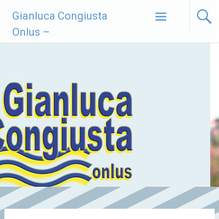
Vai
Gianluca Congiusta
al
contenuto
Onlus –