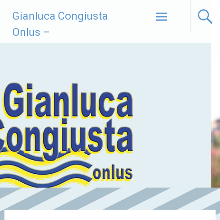
Vai
Gianluca Congiusta
al
contenuto
Onlus –