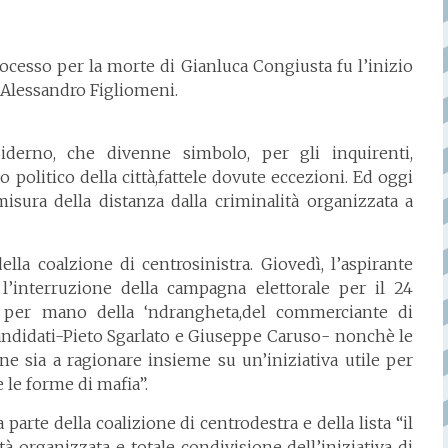
rocesso per la morte di Gianluca Congiusta fu l’inizio
 Alessandro Figliomeni.
Siderno, che divenne simbolo, per gli inquirenti,
o politico della città,fattele dovute eccezioni. Ed oggi
isura della distanza dalla criminalità organizzata a
ella coalzione di centrosinistra. Giovedì, l’aspirante
’interruzione della campagna elettorale per il 24
, per mano della ‘ndrangheta,del commerciante di
 candidati-Pieto Sgarlato e Giuseppe Caruso- nonchè le
one sia a ragionare insieme su un’iniziativa utile per
e le forme di mafia”.
parte della coalizione di centrodestra e della lista “il
à organizzata e totale condivisione dell’iniziativa di