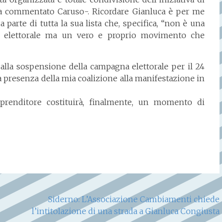
-ha commentato Caruso-. Ricordare Gianluca è per me
 parte di tutta la sua lista che, specifica, “non è una
nata elettorale ma un vero e proprio movimento che
 alla sospensione della campagna elettorale per il 24
a presenza della mia coalizione alla manifestazione in
mprenditore costituirà, finalmente, un momento di
Siderno: L’Associazione Cambiamenti chiede
l’intitolazione di una strada a Gianluca Congiusta