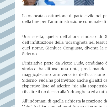
La mancata costituzione di parte civile nel p
della fine per l’amministrazione comunale di
Una scelta, quella dell’allora sindaco di 
dell’infiltrazione della ‘ndrangheta nel tessut
quel nome, Gianluca Congiusta, diventa la m
Siderno.
L’iniziativa parte da Pietro Fuda, candidato d
sindaco ha diffuso una nota, proclamando l
maggio,decimo anniversario dell’uccisione
Siderno. Fuda ha poi invitato anche gli altri
rispettive liste ad aderire “sia alla sospensi
ribadire il no deciso alla ‘ndrangheta ed a tutt
All’indomani di quella richiesta la reazione da 
Volo” è chiara: no ad ogni forma di criminalit