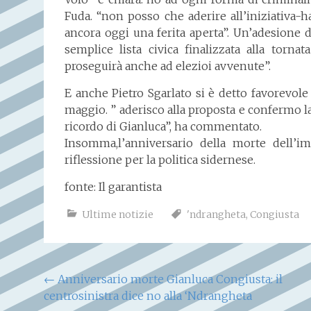
Fuda. “non posso che aderire all’iniziativa
ancora oggi una ferita aperta”. Un’adesione da
semplice lista civica finalizzata alla tor
proseguirà anche ad elezioi avvenute”.
E anche Pietro Sgarlato si è detto favorevole
maggio. ” aderisco alla proposta e confermo l
ricordo di Gianluca”, ha commentato.
Insomma,l’anniversario della morte dell’i
riflessione per la politica sidernese.
fonte: Il garantista
Ultime notizie
'ndrangheta
,
Congiusta
Navigazione
←
Anniversario morte Gianluca Congiusta: il
centrosinistra dice no alla ‘Ndrangheta
articoli