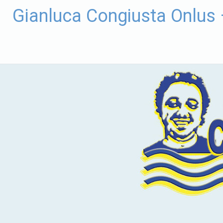
Vai
Gianluca Congiusta Onlus
al
contenuto