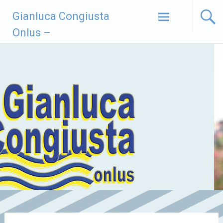
Vai
Gianluca Congiusta
al
contenuto
Onlus –