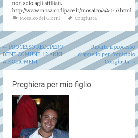
non solo agli affiliati.
http://www.mosaicodipace.it/mosaico/a/40357.html
Mosaico dei Giorni
Congiusta
Navigazione
←
PROCESSO RECUPERO
Riparte il processo
BENE COMUNE: 12 ANNI
d’appello per l’omicidio
articoli
A FIGLIOMENI
Congiusta
→
Preghiera per mio figlio