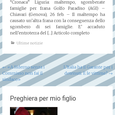
“Cronaca” Liguria: maltempo, sgomberate
famiglie per frana Golfo Paradiso (AGI) –
Chiavari (Genova), 26 feb. – Il maltempo ha
causato un’altra frana con la conseguenza dello
sgombero di sei famiglie. E’ accaduto
nell’entroterra del […] Articolo completo
Ultime notizie
Navigazione
←
«A Siderno senza i
L’Italia ha il Garante per i
Commisso non fai il
detenuti. E le vittime?
→
articoli
sindaco»
Preghiera per mio figlio