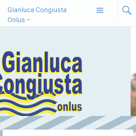
Vai
Gianluca Congiusta
al
contenuto
Onlus –