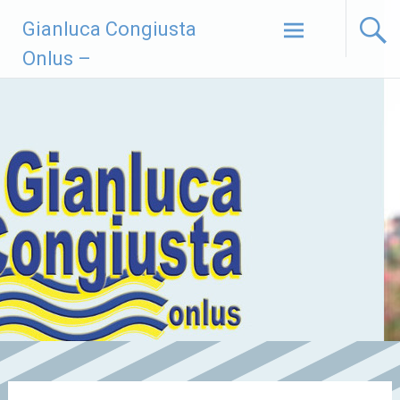
Vai
Gianluca Congiusta
al
contenuto
Onlus –