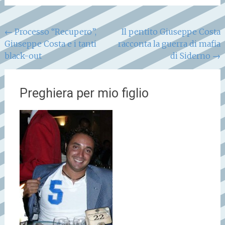
Navigazione
←
Processo “Recupero”,
Il pentito Giuseppe Costa
Giuseppe Costa e i tanti
racconta la guerra di mafia
articoli
black-out
di Siderno
→
Preghiera per mio figlio