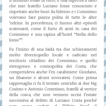
il dominio totale di tutto, e mal digeriva il fatto
che mio fratello Luciano fosse conosciuto e
rispettato anche fuori da Siderno e i Commisso
volevano fare piazza pulita di tutte le altre
‘ndrine. In precedenza, ci furono altri episodi
scatenanti, come il furto di armi in casa dei
Commisso e una rapina all’hotel “Stella dello
Ionio””.
Fu l’inizio di una faida tra due schieramenti
molto diversi:quello locale e radicato nel
territorio cittadino dei Commisso, e quello
eterogeneo e cosmopolita dei Costa, che
comprendeva anche l’ex carabiniere Giordano,
un libanese e alcuni soveratesi. Come prima
rappresaglia ci fu il tentato omicidio ai due big
Cosimo e Antonio Commisso, fratelli al vertice
della cosca, che non vennero uccisi l’estate
successiva al delitto di Luciano Costa perché
non erano seduti al “White Star”, il