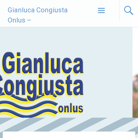
Vai
Gianluca Congiusta
al
contenuto
Onlus –