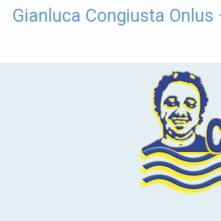
Vai
Gianluca Congiusta Onlus
al
contenuto