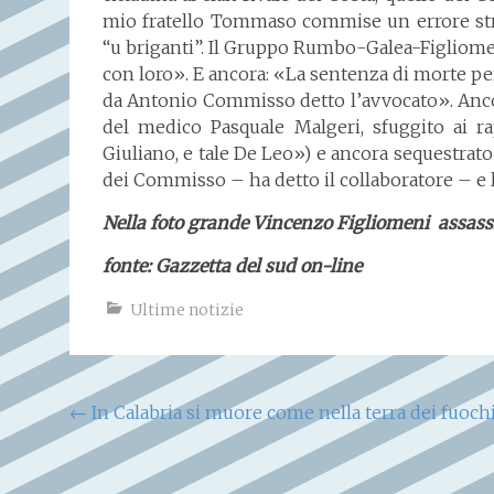
mio fratello Tommaso commise un errore str
“u briganti”. Il Gruppo Rumbo-Galea-Figliomen
con loro». E ancora: «La sentenza di morte per
da Antonio Commisso detto l’avvocato». Ancor
del medico Pasquale Malgeri, sfuggito ai r
Giuliano, e tale De Leo») e ancora sequestrato
dei Commisso – ha detto il collaboratore – e l
Nella foto grande Vincenzo Figliomeni assass
fonte: Gazzetta del sud on-line
Ultime notizie
Navigazione
←
In Calabria si muore come nella terra dei fuoch
articoli