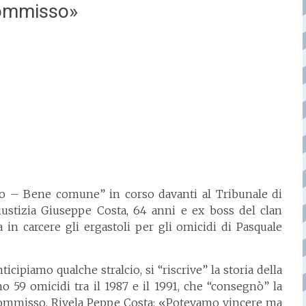
Commisso»
o – Bene comune” in corso davanti al Tribunale di
giustizia Giuseppe Costa, 64 anni e ex boss del clan
n carcere gli ergastoli per gli omicidi di Pasquale
nticipiamo qualche stralcio, si “riscrive” la storia della
o 59 omicidi tra il 1987 e il 1991, che “consegnò” la
ei Commisso. Rivela Peppe Costa: «Potevamo vincere ma