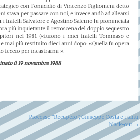
ategico con l’omicidio di Vincenzo Figliomeni detto
i stava per passare con noi, e invece andò ad allearsi
 i fratelli Salvatore e Agostino Salerno fu pronunciata
a più inquietante il retroscena del doppio sequestro
apitori nel 1981 («furono i miei fratelli Tommaso e
 e mai più restituito dieci anni dopo: «Quella fu opera
o fecero per incastrarmi ».
inato il 19 novembre 1988
i
Processo “Recupero”, Giuseppe Costa e i tanti
black-out
→