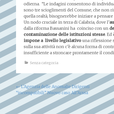
odierna. “Le indagini consentono di individua
sono tre scioglimenti del Comune, che non ris
quella realtà, bisognerebbe iniziare a pensare
Un nodo cruciale in terra di Calabria, dove l’
au
dalla riforma Bassanini ha coinciso con un
de
contaminazione delle istituzioni stesse
. Ed
impone a livello legislativo
una riflessione
sulla sua attività non c’è alcuna forma di contr
insufficiente a stroncare prontamente il condi
Senza categoria
Navigazione
←
L’Agenzia delle Anomalie Dirigenti
“incompatibili” Nuovo caso All’Arssa
articoli