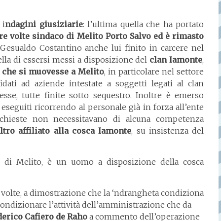
 i
ndagini giusiziarie
: l’ultima quella che ha portato
tre volte sindaco di Melito Porto Salvo ed è rimasto
 Gesualdo Costantino anche lui finito in carcere nel
ella di essersi messi a disposizione del
clan Iamonte
,
o che si muovesse a Melito
, in particolare nel settore
fidati ad aziende intestate a soggetti legati al clan
esse, tutte finite sotto sequestro. Inoltre è emerso
eseguiti ricorrendo al personale già in forza all’ente
ichieste non necessitavano di alcuna competenza
altro affiliato alla cosca Iamonte
, su insistenza del
re di Melito, è un uomo a disposizione della cosca
e volte, a dimostrazione che la ‘ndrangheta condiziona
 condizionare l’attività dell’amministrazione che da
erico Cafiero de Raho
a commento dell’operazione