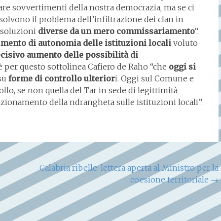
re sovvertimenti della nostra democrazia, ma se ci
olvono il problema dell’infiltrazione dei clan in
 soluzioni
diverse da un mero commissariamento
“.
mento di autonomia delle istituzioni locali
voluto
cisivo aumento delle possibilità di
 è per questo sottolinea Cafiero de Raho “che
oggi si
 su
forme di controllo ulterior
i. Oggi sul Comune e
ollo, se non quella del Tar in sede di legittimità
zionamento della ndrangheta sulle istituzioni locali”.
Calabria ribelle: lettera aperta al Ministro per la
coesione territoriale
→