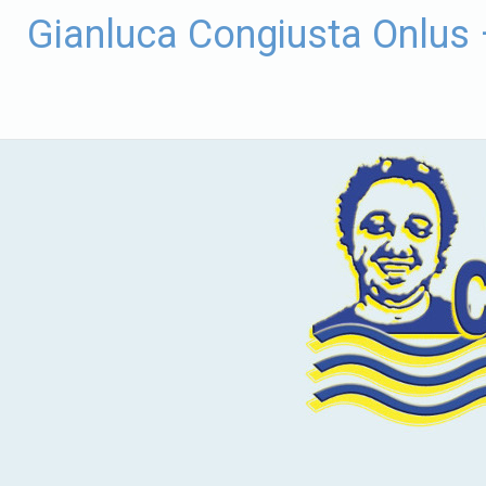
Vai
Gianluca Congiusta Onlus
al
contenuto