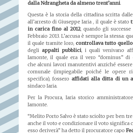
dalla Ndrangheta da almeno trent’anni
.
Questa è la storia della cittadina scritta dalle
all’arresto di Giuseppe Iaria , il quale è stato
in carica fino al 2012
, quando gli successe
Febbraio 2013. L’accusa è sempre la stessa: qu
il quale tramite loro,
controllava tutto quell
degli
appalti pubblici
, i quali venivano af
Iamonte, il quale era il vero “dominus” di 
che alcuni lavori manutentivi anziché essere 
comunale (impiegabile poiché le opere r
specifica), fossero
affidati alla ditta di un 
sindaco Iaria.
Per la Procura, Iaria storico amministrato
Iamonte.
“Melito Porto Salvo è stato sciolto per ben tr
anche il voto e condizionare il voto significa
esso deriverà” ha detto il procuratore capo
Fed