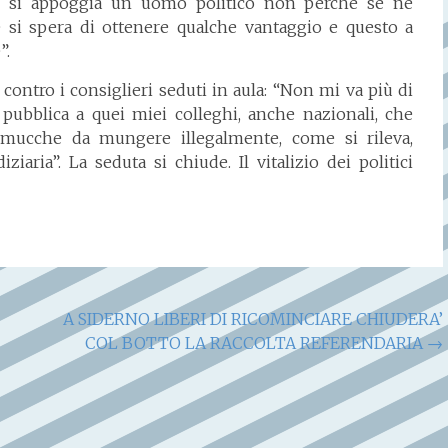
e si appoggia un uomo politico non perché se ne
é si spera di ottenere qualche vantaggio e questo a
”.
o contro i consiglieri seduti in aula: “Non mi va più di
pubblica a quei miei colleghi, anche nazionali, che
ucche da mungere illegalmente, come si rileva,
iaria”. La seduta si chiude. Il vitalizio dei politici
A SIDERNO LIBERI DI RICOMINCIARE CHIUDERA’
COL BOTTO LA RACCOLTA REFERENDARIA
→