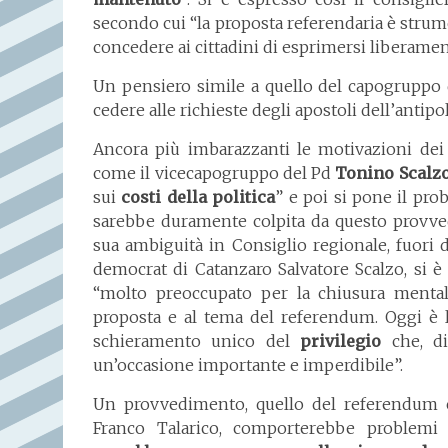
secondo cui “la proposta referendaria è strume
concedere ai cittadini di esprimersi liberamen
Un pensiero simile a quello del capogruppo
cedere alle richieste degli apostoli dell’antipoli
Ancora più imbarazzanti le motivazioni dei
come il vicecapogruppo del Pd
Tonino Scalz
sui
costi della politica
” e poi si pone il pr
sarebbe duramente colpita da questo provved
sua ambiguità in Consiglio regionale, fuori 
democrat di Catanzaro Salvatore Scalzo, si è 
“molto preoccupato per la chiusura mentale
proposta e al tema del referendum. Oggi è l
schieramento unico del
privilegio
che, di
un’occasione importante e imperdibile”.
Un provvedimento, quello del referendum c
Franco Talarico, comporterebbe problemi