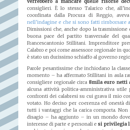
verrebbero a mancare quelle risorse decu
consiglieri. È lo stesso Talarico che, all’i
coordinata dalla Procura di Reggio, avev
nell’indagine e che si sono fatti rimborsare ad
Dimissioni che, anche dopo la trasmissione d
buona pace del partito trasversale del qua
Francescantonio Stillitani. Imprenditore pr
Calabro e poi come assessore regionale in quota
è stato un durissimo schiaffo al governo regi
Parole pesantissime che inchiodano la classe 
momento – ha affermato Stillitani in aula r
consigliere regionale circa
8mila euro netti
alcuna attività politica-amministrativa utile
confronti dei calabresi su cui grava il mio c
votato. Ho deciso per coerenza ed onestà d
tutti i vantaggi che la carica comporta. Non 
disagio – ha aggiunto – in un mondo dove o
interesse di parte e personali e
si privilegia 