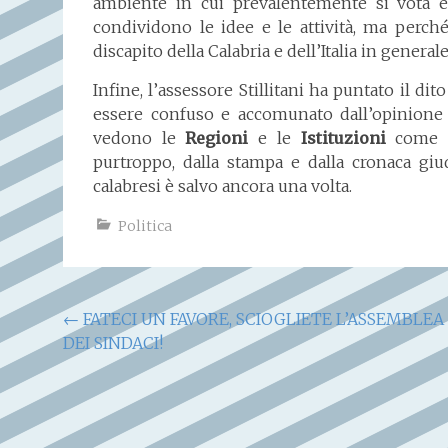
ambiente in cui prevalentemente si vota 
condividono le idee e le attività, ma perch
discapito della Calabria e dell’Italia in generale
Infine, l’assessore Stillitani ha puntato il dit
essere confuso e accomunato dall’opinione 
vedono le
Regioni
e le
Istituzioni
come m
purtroppo, dalla stampa e dalla cronaca giudiz
calabresi è salvo ancora una volta.
Politica
Navigazione
←
FATECI UN FAVORE, SCIOGLIETE L’ASSEMBLEA
DEI SINDACI!
articoli