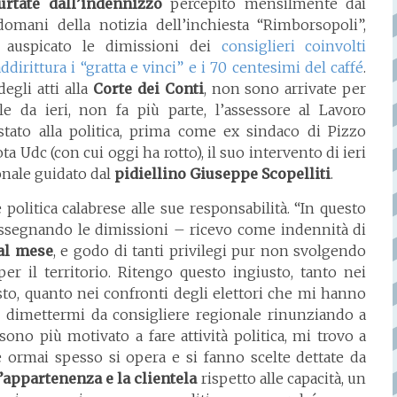
rtate dall’indennizzo
percepito mensilmente dai
ndomani della notizia dell’inchiesta “Rimborsopoli”,
a auspicato le dimissioni dei
consiglieri coinvolti
dirittura i “gratta e vinci” e i 70 centesimi del caffé
.
egli atti alla
Corte dei Conti
, non sono arrivate per
le da ieri, non fa più parte, l’assessore al Lavoro
estato alla politica, prima come ex sindaco di Pizzo
 Udc (con cui oggi ha rotto), il suo intervento di ieri
onale guidato dal
pidiellino
Giuseppe Scopelliti
.
politica calabrese alle sue responsabilità. “In questo
assegnando le dimissioni – ricevo come indennità di
 al mese
, e godo di tanti privilegi pur non svolgendo
 per il territorio. Ritengo questo ingiusto, tanto nei
osto, quanto nei confronti degli elettori che mi hanno
i dimettermi da consigliere regionale rinunziando a
sono più motivato a fare attività politica, mi trovo a
rmai spesso si opera e si fanno scelte dettate da
l’appartenenza e la clientela
rispetto alle capacità, un