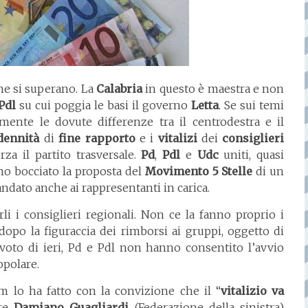
che si superano. La
Calabria
in questo è maestra e non
Pdl
su cui poggia le basi il governo
Letta
. Se sui temi
nte le dovute differenze tra il centrodestra e il
dennità
di
fine rapporto
e i
vitalizi
dei
consiglieri
rza il partito trasversale.
Pd
,
Pdl
e
Udc
uniti, quasi
nno bocciato la proposta del
Movimento 5 Stelle
di un
andato anche ai rappresentanti in carica.
li i consiglieri regionali. Non ce la fanno proprio i
 dopo la figuraccia dei rimborsi ai gruppi, oggetto di
 voto di ieri, Pd e Pdl non hanno consentito l’avvio
opolare.
 lo ha fatto con la convizione che il “
vitalizio va
ere
Damiano Guagliardi
(Federazione della sinistra)