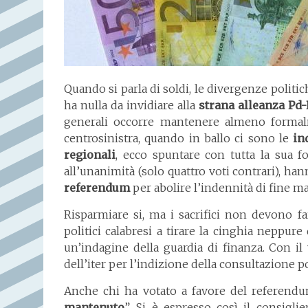
Quando si parla di soldi, le divergenze politi
ha nulla da invidiare alla
strana alleanza Pd-
generali occorre mantenere almeno formalme
centrosinistra, quando in ballo ci sono le
in
regionali
, ecco spuntare con tutta la sua fo
all’unanimità (solo quattro voti contrari), ha
referendum
per abolire l’indennità di fine m
Risparmiare si, ma i sacrifici non devono far
politici calabresi a tirare la cinghia neppure
un’indagine della guardia di finanza. Con il
dell’iter per l’indizione della consultazione p
Anche chi ha votato a favore del referendum
mantenuto
”. Si è espresso così il consigli