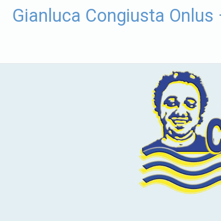
Vai
Gianluca Congiusta Onlus
al
contenuto