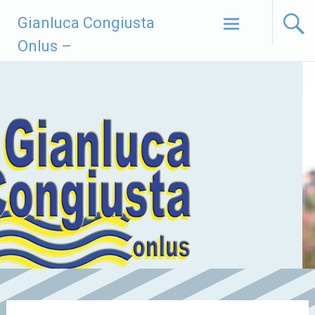
Vai
Gianluca Congiusta
al
contenuto
Onlus –