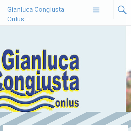
Vai
Gianluca Congiusta
al
contenuto
Onlus –