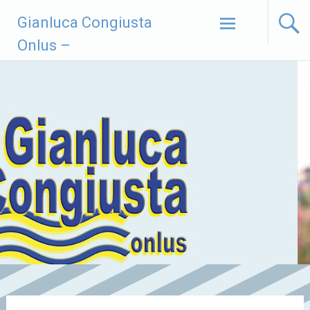
Vai
Gianluca Congiusta
al
contenuto
Onlus –