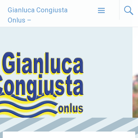
Vai
Gianluca Congiusta
al
contenuto
Onlus –