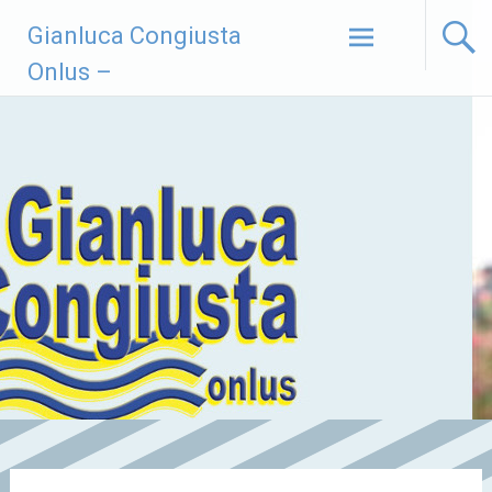
Vai
Gianluca Congiusta
al
contenuto
Onlus –