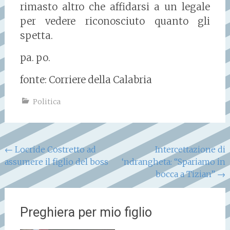
rimasto altro che affidarsi a un legale
per vedere riconosciuto quanto gli
spetta.
pa. po.
fonte: Corriere della Calabria
Politica
Navigazione
←
Locride Costretto ad
Intercettazione di
assumere il figlio del boss
‘ndrangheta: “Spariamo in
articoli
bocca a Tizian”
→
Preghiera per mio figlio