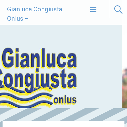
Vai
Gianluca Congiusta
al
contenuto
Onlus –