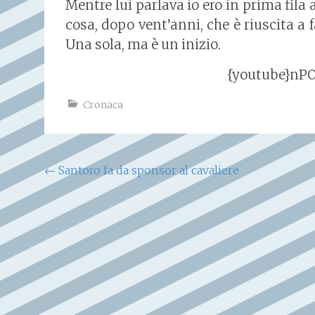
Mentre lui parlava io ero in prima fila 
cosa, dopo vent’anni, che è riuscita a
Una sola, ma è un inizio.
{youtube}nPO
Cronaca
Navigazione
←
Santoro fa da sponsor al cavaliere
articoli