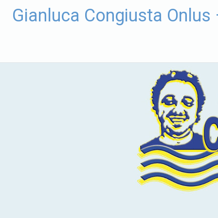
Vai
Gianluca Congiusta Onlus
al
contenuto