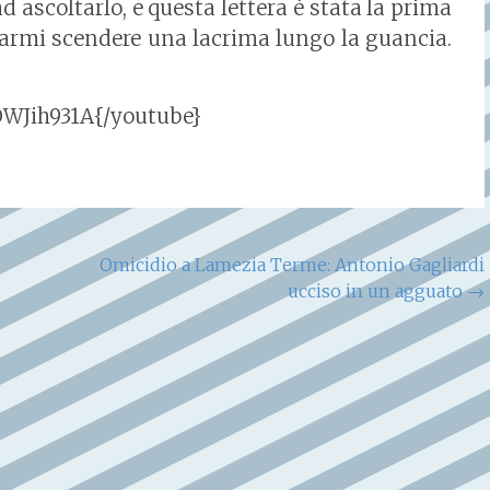
ad ascoltarlo, e questa lettera è stata la prima
 farmi scendere una lacrima lungo la guancia.
WJih931A{/youtube}
Omicidio a Lamezia Terme: Antonio Gagliardi
ucciso in un agguato
→