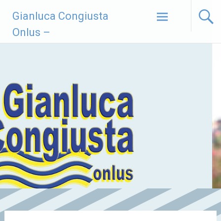
Vai
Gianluca Congiusta
al
contenuto
Onlus –