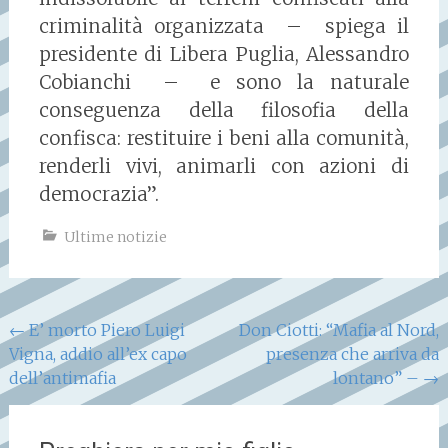
criminalità organizzata – spiega il
presidente di Libera Puglia, Alessandro
Cobianchi – e sono la naturale
conseguenza della filosofia della
confisca: restituire i beni alla comunità,
renderli vivi, animarli con azioni di
democrazia”.
Ultime notizie
Navigazione
←
E’ morto Piero Luigi
Don Ciotti: “Mafia al Nord,
Vigna, addio all’ex capo
presenza che arriva da
articoli
dell’antimafia
lontano” –
→