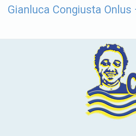
Vai
Gianluca Congiusta Onlus
al
contenuto