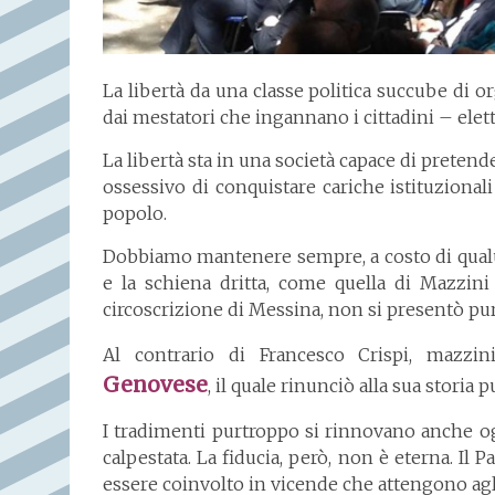
La libertà da una classe politica succube di o
dai mestatori che ingannano i cittadini – elett
La libertà sta in una società capace di pretende
ossessivo di conquistare cariche istituzionali
popolo.
Dobbiamo mantenere sempre, a costo di qualunq
e la schiena dritta, come quella di Mazzin
circoscrizione di Messina, non si presentò pur 
Al contrario di Francesco Crispi, mazz
Genovese
, il quale rinunciò alla sua storia 
I tradimenti purtroppo si rinnovano anche o
calpestata. La fiducia, però, non è eterna. Il 
essere coinvolto in vicende che attengono agli 