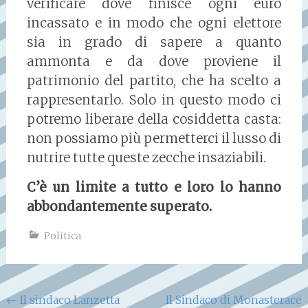
verificare dove finisce ogni euro
incassato e in modo che ogni elettore
sia in grado di sapere a quanto
ammonta e da dove proviene il
patrimonio del partito, che ha scelto a
rappresentarlo. Solo in questo modo ci
potremo liberare della cosiddetta casta:
non possiamo più permetterci il lusso di
nutrire tutte queste zecche insaziabili.
C’è un limite a tutto e loro lo hanno
abbondantemente superato.
Politica
Navigazione
←
Il sindaco Lanzetta
Il Sindaco di Monasterace