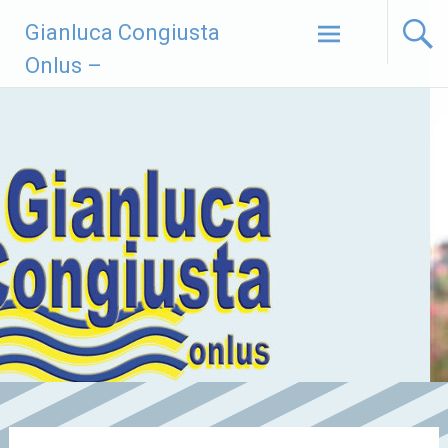
Vai
Gianluca Congiusta
al
contenuto
Onlus –