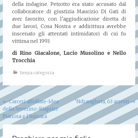
della indagine. Petrotto era stato accusato dal
collaboratore di giustizia Maurizio Di Gati di
aver favorito, con l’aggiudicazione diretta di
due lavori, Cosa Nostra e addirittura avrebbe
inscenato gli attentati intimidatori di cui fu
vittima nel 1993.
di Rino Giacalone, Lucio Musolino e Nello
Trocchia
Senza categoria
Navigazione
←
Carceri affollate-Idea
‘Ndrangheta, 63 arresti
→
della Severino-Riaprire
articoli
Pianosa e l’Asinara