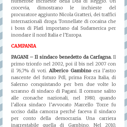
numerose inchieste della Dda di Reggio. Un
crocevia, dimostrano le inchieste del
procuratore aggiunto Nicola Gratteri, dei traffici
internazionali droga. Tonnellate di cocaina che
i boss di Platì importano dal Sudamerica per
inondare il nord Italia e l’Europa.
CAMPANIA
PAGANI – Il sindaco benedetto da Carfagna.
Il
primo trionfo nel 2002, poi il bis nel 2007 con
il 76,7% di voti.
Alberico Gambino
era l’astro
nascente del futuro Pdl, prima Forza Italia, di
Salerno conquistando per ben due volte lo
scranno di sindaco di Pagani. Il comune salito
alle cronache nazionali, nel 1980, quando
l’allora sindaco l’avvocato Marcello Torre fu
ucciso dalla camorra perché faceva il sindaco
per conto della democrazia. Una carriera
inarrestabile quella di Gambino. Nel 2010,