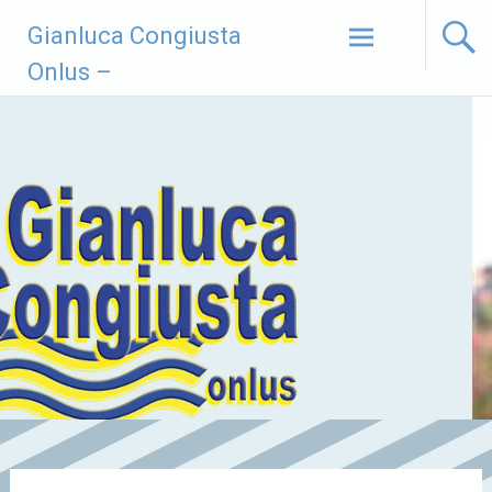
Vai
Gianluca Congiusta
al
contenuto
Onlus –