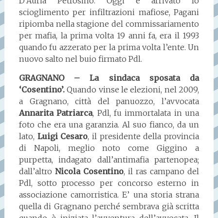
D’Auria Petrosino. Oggi è arrivato lo
scioglimento per infiltrazioni mafiose, Pagani
ripiomba nella stagione del commissariamento
per mafia, la prima volta 19 anni fa, era il 1993
quando fu azzerato per la prima volta l’ente. Un
nuovo salto nel buio firmato Pdl.
GRAGNANO – La sindaca sposata da
‘Cosentino’.
Quando vinse le elezioni, nel 2009,
a Gragnano, città del panuozzo, l’avvocata
Annarita Patriarca
, Pdl, fu immortalata in una
foto che era una garanzia. Al suo fianco, da un
lato,
Luigi Cesaro
, il presidente della provincia
di Napoli, meglio noto come Giggino a
purpetta, indagato dall’antimafia partenopea;
dall’altro
Nicola Cosentino
, il ras campano del
Pdl, sotto processo per concorso esterno in
associazione camorristica. E’ una storia strana
quella di Gragnano perché sembrava già scritta
quando è iniziata l’avventura dell’avvocata. Il