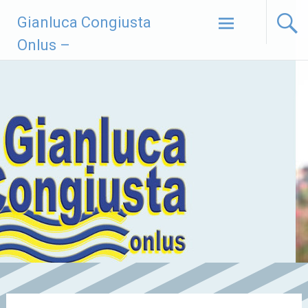
Vai
Gianluca Congiusta
al
contenuto
Onlus –