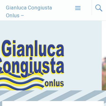
Vai
Gianluca Congiusta
al
contenuto
Onlus –