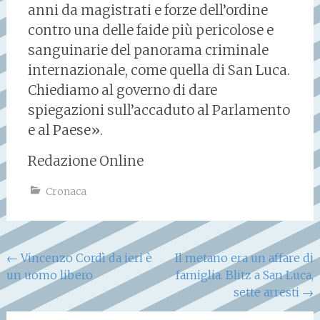
anni da magistrati e forze dell’ordine
contro una delle faide più pericolose e
sanguinarie del panorama criminale
internazionale, come quella di San Luca.
Chiediamo al governo di dare
spiegazioni sull’accaduto al Parlamento
e al Paese».
Redazione Online
Cronaca
Navigazione
←
Vincenzo Cordì da ieri è
Il metano era un affare di
un uomo libero
famiglia. Blitz a San Luca,
articoli
sette arresti
→