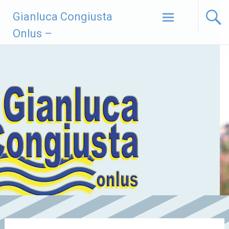
Vai
Gianluca Congiusta
al
contenuto
Onlus –