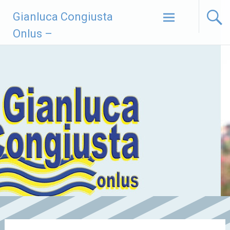
Vai
Gianluca Congiusta
al
contenuto
Onlus –