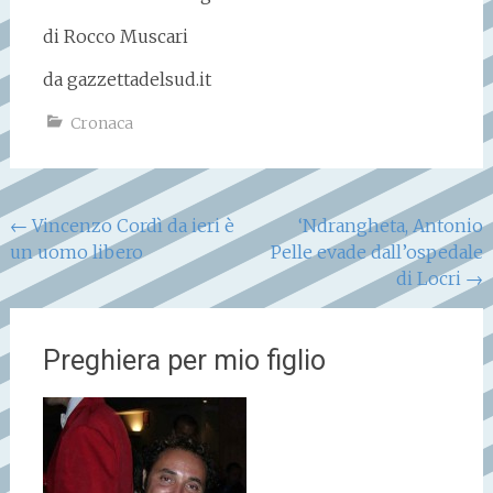
di Rocco Muscari
da gazzettadelsud.it
Cronaca
Navigazione
←
Vincenzo Cordì da ieri è
‘Ndrangheta, Antonio
un uomo libero
Pelle evade dall’ospedale
articoli
di Locri
→
Preghiera per mio figlio