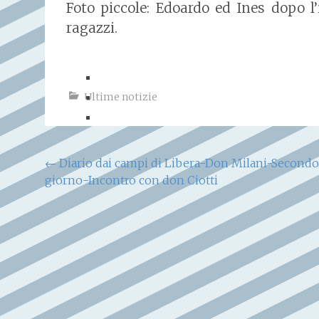
Foto piccole: Edoardo ed Ines dopo l
ragazzi.
Ultime notizie
Navigazione
←
Diario dai campi di Libera-Don Milani-Secondo
giorno-Incontro con don Ciotti
articoli