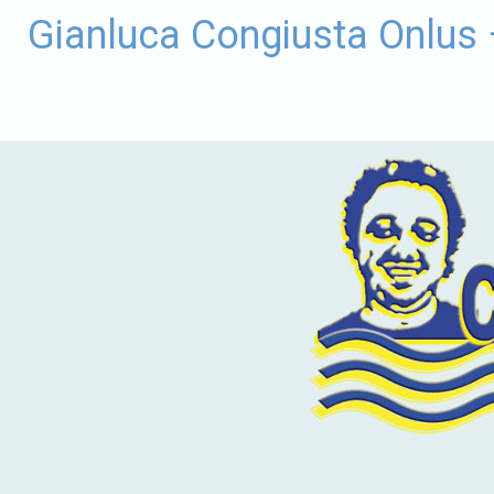
Vai
Gianluca Congiusta Onlus
al
contenuto