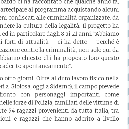
Edoardo ci ha raccontato che qualche anno fa,
artecipare al programma acquistando alcuni
eni confiscati alle criminalità organizzate, da
ndere la cultura della legalità. Il progetto ha
à ed in particolare dagli 8 ai 21 anni. “Abbiamo
mi forti di attualità – ci ha detto – perché è
cazione contro la criminalità, non solo qui da
 abbiamo chiesto chi ha proposto loro questo
mo aderito spontaneamente”.
 otto giorni. Oltre al duro lavoro fisico nella
ri a Gioiosa, oggi a Siderno), il campo prevede
fronto con personaggi importanti come
elle forze di Polizia, familiari delle vittime di
e 54 ragazzi provenienti da tutta Italia, tra
ioni e ragazzi che hanno aderito a livello