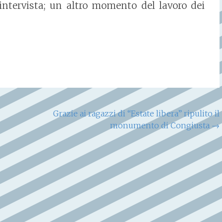
’intervista; un altro momento del lavoro dei
Grazie ai ragazzi di “Estate libera” ripulito il
monumento di Congiusta
→