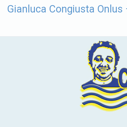
Vai
Gianluca Congiusta Onlus
al
contenuto