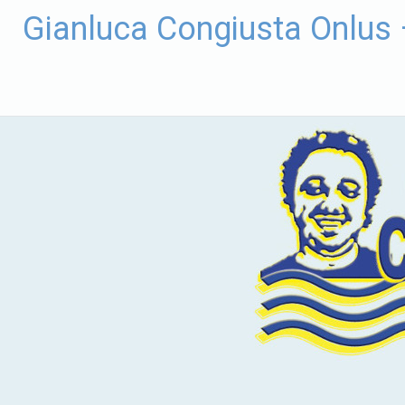
Vai
Gianluca Congiusta Onlus
al
contenuto