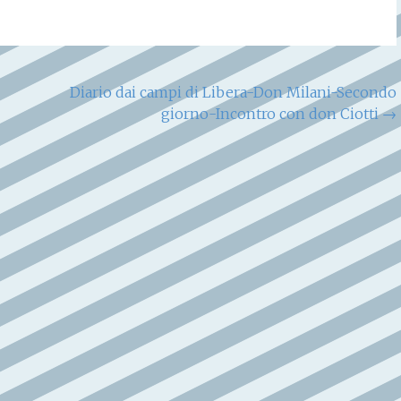
Diario dai campi di Libera-Don Milani-Secondo
giorno-Incontro con don Ciotti
→