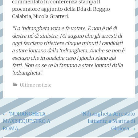
commentato in conferenza stampa il
procuratore aggiunto della Dda di Reggio
Calabria, Nicola Gratteri.
“La ‘ndrangheta vota e fa votare. E non è né di
destra né di sinistra. Mi auguro che gli arresti di
oggi facciano riflettere cinque minuti i candidati
a stare lontano dalla ‘ndrangheta. Anche se non è
escluso che in qualche caso i giochi siano già
fatti. Non so se ce la faranno a stare lontani dalla
‘ndrangheta”.
Ultime notizie
Navigazione
←
‘NDRANGHETA-
‘Ndrangheta-Arrestato
MAXISEQUESTRO A
latitante a Marina di
articoli
ROMA
Gioiosa
→