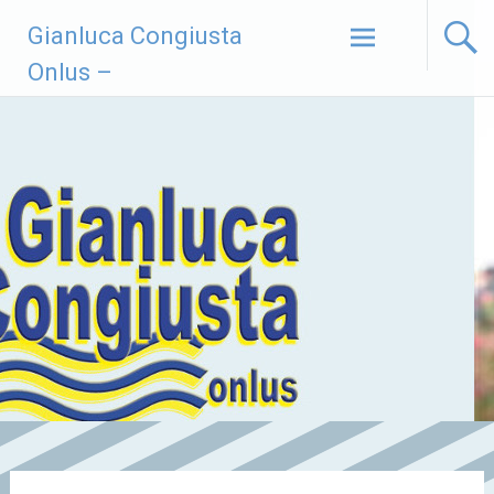
Vai
Gianluca Congiusta
al
contenuto
Onlus –