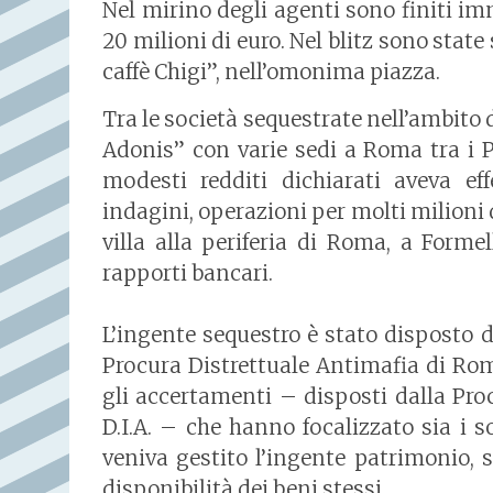
Nel mirino degli agenti sono finiti imm
20 milioni di euro. Nel blitz sono state
caffè Chigi”, nell’omonima piazza.
Tra le società sequestrate nell’ambito 
Adonis” con varie sedi a Roma tra i Pa
modesti redditi dichiarati aveva ef
indagini, operazioni per molti milioni
villa alla periferia di Roma, a Forme
rapporti bancari.
L’ingente sequestro è stato disposto d
Procura Distrettuale Antimafia di Rom
gli accertamenti – disposti dalla Pro
D.I.A. – che hanno focalizzato sia i s
veniva gestito l’ingente patrimonio, s
disponibilità dei beni stessi.