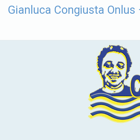
Vai
Gianluca Congiusta Onlus
al
contenuto