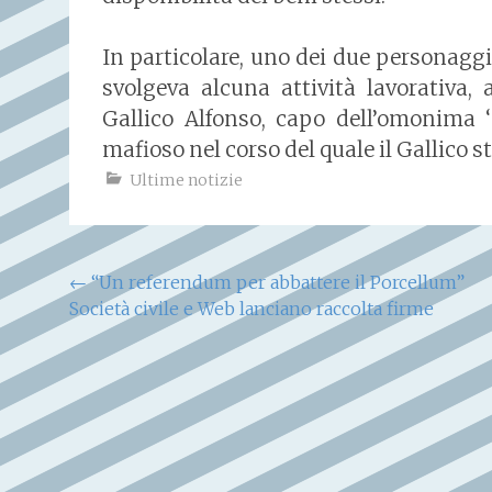
In particolare, uno dei due personagg
svolgeva alcuna attività lavorativa,
Gallico Alfonso, capo dell’omonima 
mafioso nel corso del quale il Gallico s
Ultime notizie
Navigazione
←
“Un referendum per abbattere il Porcellum”
Società civile e Web lanciano raccolta firme
articoli