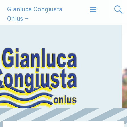
Vai
Gianluca Congiusta
al
contenuto
Onlus –