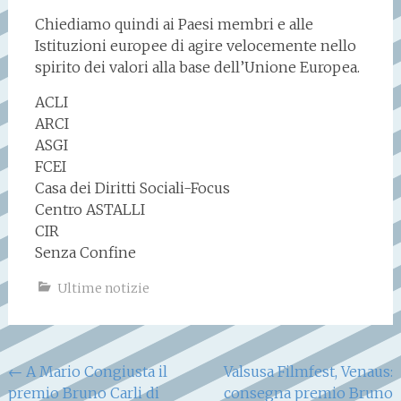
Chiediamo quindi ai Paesi membri e alle
Istituzioni europee di agire velocemente nello
spirito dei valori alla base dell’Unione Europea.
ACLI
ARCI
ASGI
FCEI
Casa dei Diritti Sociali-Focus
Centro ASTALLI
CIR
Senza Confine
Ultime notizie
Navigazione
←
A Mario Congiusta il
Valsusa Filmfest, Venaus:
premio Bruno Carli di
consegna premio Bruno